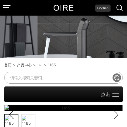
English
面盆龙头
系列
首页
>
产品中心
>
>
>
1165
点击