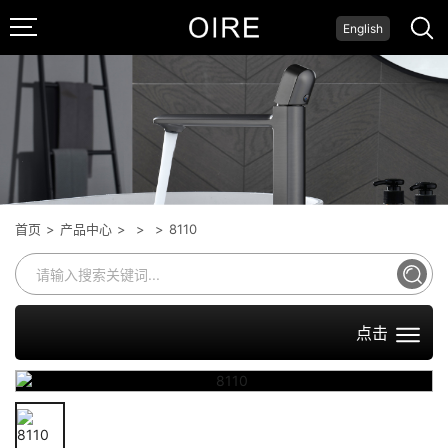
English
面盆龙头
系列
首页
>
产品中心
>
>
>
8110
点击